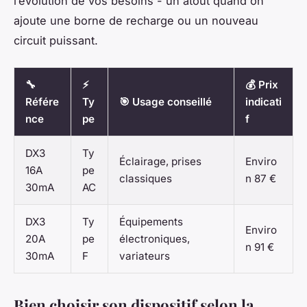
l’évolution de vos besoins - un atout quand on
ajoute une borne de recharge ou un nouveau
circuit puissant.
🔧
⚡
💰 Prix
Référe
Ty
🎯 Usage conseillé
indicati
nce
pe
f
DX3
Ty
Éclairage, prises
Enviro
16A
pe
classiques
n 87 €
30mA
AC
DX3
Ty
Équipements
Enviro
20A
pe
électroniques,
n 91 €
30mA
F
variateurs
Bien choisir son dispositif selon la