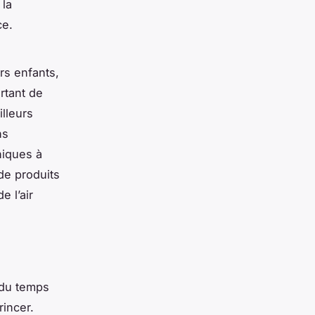
 la
ce.
rs enfants,
rtant de
illeurs
ns
niques à
 de produits
e l’air
 du temps
rincer.