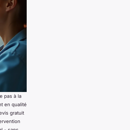
e pas à la
t en qualité
vis gratuit
tervention
al - sans