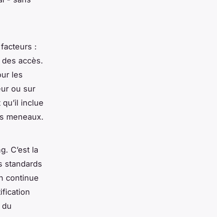
facteurs :
é des accès.
ur les
ur ou sur
qu’il inclue
es meneaux.
g. C’est la
s standards
on continue
ification
 du