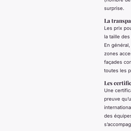
surprise.
La transpa
Les prix po
la taille de
En général,
zones acces
façades com
toutes les 
Les certif
Une certif
preuve qu’u
internation
des équipes,
s’accompagn