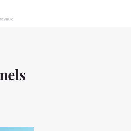
ravaux
nels