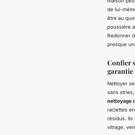
maison peut
de lui-même
être au quot
poussière a
Redonner de 
presque une
Confier s
garantie
Nettoyer se
sans stries
nettoyage d
raclettes en
résidus. Il
vitrage, ver