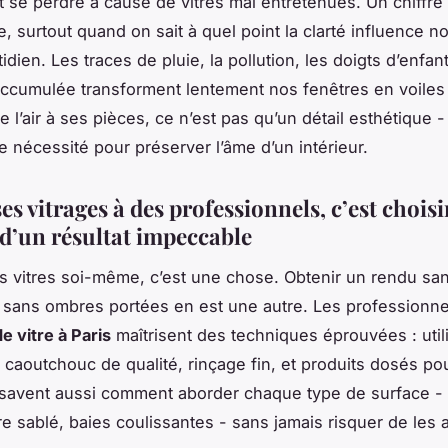
 se perdre à cause de vitres mal entretenues. Un chiffre 
, surtout quand on sait à quel point la clarté influence no
idien. Les traces de pluie, la pollution, les doigts d’enfan
ccumulée transforment lentement nos fenêtres en voile
l’air à ses pièces, ce n’est pas qu’un détail esthétique - 
 nécessité pour préserver l’âme d’un intérieur.
es vitrages à des professionnels, c’est choisi
 d’un résultat impeccable
s vitres soi-même, c’est une chose. Obtenir un rendu san
, sans ombres portées en est une autre. Les professionne
e vitre à Paris
maîtrisent des techniques éprouvées : util
 caoutchouc de qualité, rinçage fin, et produits dosés pou
s savent aussi comment aborder chaque type de surface -
re sablé, baies coulissantes - sans jamais risquer de les 