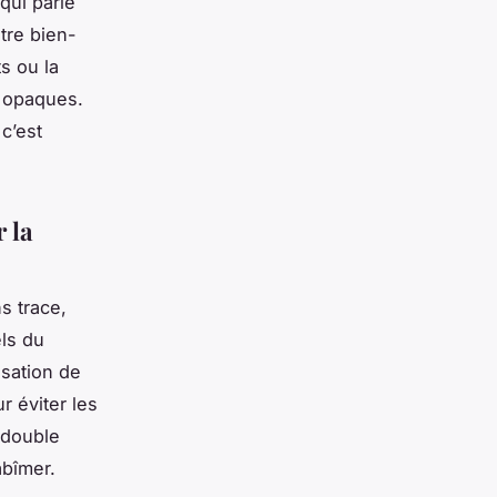
qui parle
tre bien-
ts ou la
s opaques.
c’est
r la
s trace,
ls du
isation de
r éviter les
 double
abîmer.