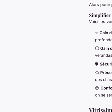
Alors pourq
Simplifier
Voici les vé
✨
Gain d
profonde
⏱️
Gain 
vérandas
🛡️
Sécur
🧼
Prése
des châss
😊
Confo
on se se
Vitrissim