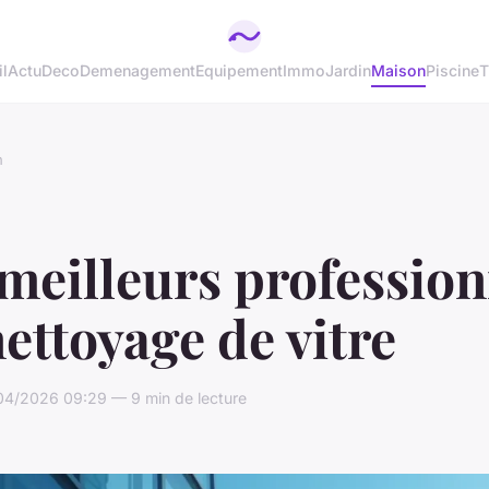
l
Actu
Deco
Demenagement
Equipement
Immo
Jardin
Maison
Piscine
T
n
meilleurs profession
ettoyage de vitre
04/2026 09:29 — 9 min de lecture