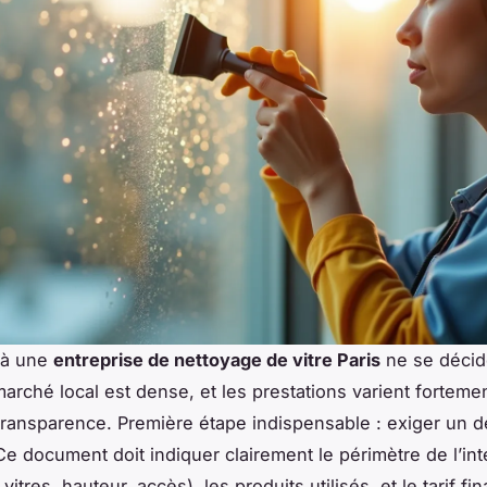
 à une
entreprise de nettoyage de vitre Paris
ne se décid
marché local est dense, et les prestations varient fortemen
ansparence. Première étape indispensable : exiger un de
 Ce document doit indiquer clairement le périmètre de l’in
itres, hauteur, accès), les produits utilisés, et le tarif fin