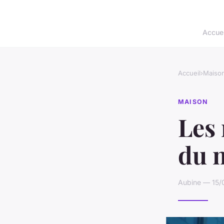
Accuei
Accueil
›
Maiso
MAISON
Les 
du n
Aubine — 15/