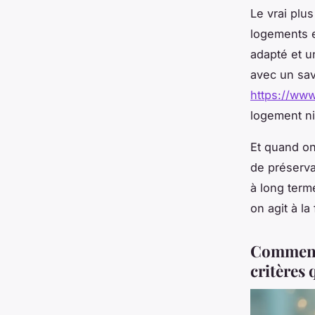
Le vrai plu
logements e
adapté et u
avec un savo
https://www.
logement ni
Et quand on
de préserva
à long terme
on agit à la
Comment 
critères 