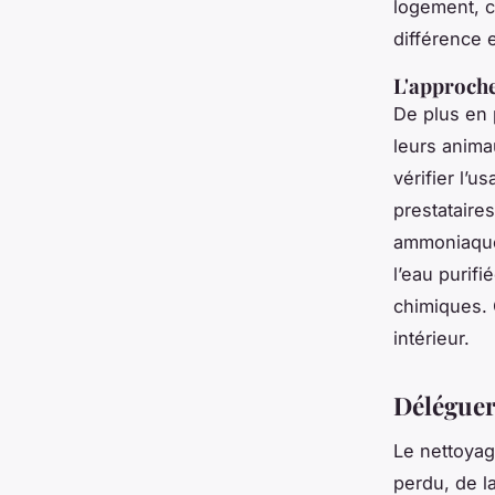
logement, c
différence 
L'approche
De plus en 
leurs anima
vérifier l’u
prestataire
ammoniaque 
l’eau purifi
chimiques. C
intérieur.
Déléguer,
Le nettoyag
perdu, de l