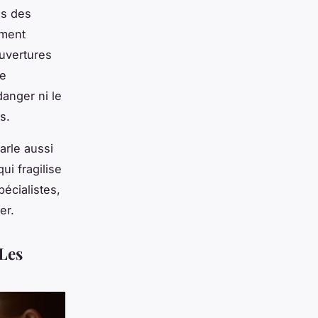
ns des
ement
ouvertures
de
danger ni le
s.
arle aussi
ui fragilise
pécialistes,
er.
 Les