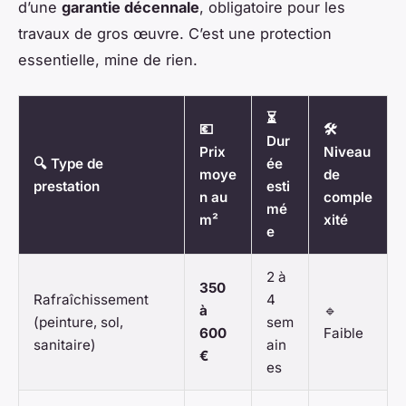
d’une
garantie décennale
, obligatoire pour les
travaux de gros œuvre. C’est une protection
essentielle, mine de rien.
⏳
💶
🛠️
Dur
Prix
Niveau
🔍 Type de
ée
moye
de
prestation
esti
n au
comple
mé
m²
xité
e
2 à
350
Rafraîchissement
4
à
🔹
(peinture, sol,
sem
600
Faible
sanitaire)
ain
€
es