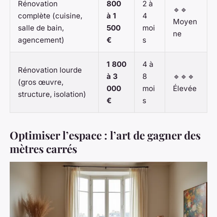
Rénovation
800
2 à
🔹🔹
complète (cuisine,
à 1
4
Moyen
salle de bain,
500
moi
ne
agencement)
€
s
1 800
4 à
Rénovation lourde
à 3
8
🔹🔹🔹
(gros œuvre,
000
moi
Élevée
structure, isolation)
€
s
Optimiser l’espace : l’art de gagner des
mètres carrés