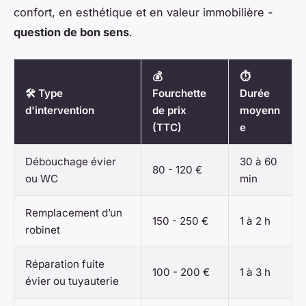
confort, en esthétique et en valeur immobilière -
question de bon sens
.
💰
⏱️
🛠️ Type
Fourchette
Durée
d'intervention
de prix
moyenn
(TTC)
e
Débouchage évier
30 à 60
80 - 120 €
ou WC
min
Remplacement d’un
150 - 250 €
1 à 2 h
robinet
Réparation fuite
100 - 200 €
1 à 3 h
évier ou tuyauterie