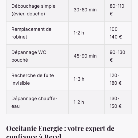
Débouchage simple
80-110
30-60 min
(évier, douche)
€
Remplacement de
100-
1-2 h
robinet
140 €
Dépannage WC
90-130
45-90 min
bouché
€
Recherche de fuite
120-
1-3 h
invisible
180 €
Dépannage chauffe-
130-
1-2 h
eau
150 €
Occitanie Energie : votre expert de
confiance à Revel