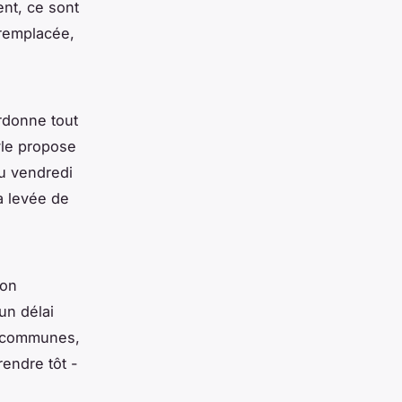
ent, ce sont
 remplacée,
ordonne tout
yle propose
au vendredi
a levée de
ion
un délai
es communes,
rendre tôt -