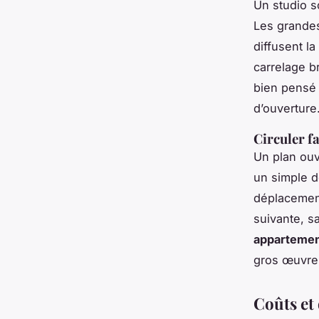
Un studio 
Les grandes
diffusent la
carrelage br
bien pensé 
d’ouverture
Circuler f
Un plan ouv
un simple dé
déplacemen
suivante, s
appartemen
gros œuvre
Coûts et 