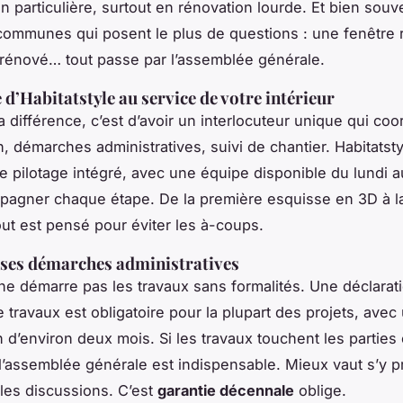
n particulière, surtout en rénovation lourde. Et bien souv
 communes qui posent le plus de questions : une fenêtre
 rénové… tout passe par l’assemblée générale.
 d’Habitatstyle au service de votre intérieur
la différence, c’est d’avoir un interlocuteur unique qui co
n, démarches administratives, suivi de chantier. Habitatst
e pilotage intégré, avec une équipe disponible du lundi 
agner chaque étape. De la première esquisse en 3D à l
out est pensé pour éviter les à-coups.
ses démarches administratives
 ne démarre pas les travaux sans formalités. Une déclarat
 travaux est obligatoire pour la plupart des projets, avec 
on d’environ deux mois. Si les travaux touchent les parti
 l’assemblée générale est indispensable. Mieux vaut s’y p
 les discussions. C’est
garantie décennale
oblige.