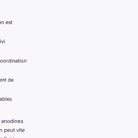
en est
ivi
oordination
ent de
ables
s anodines
n peut vite