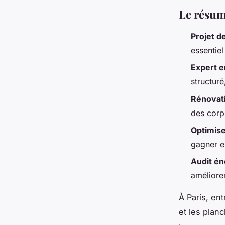
Le résum
Projet d
essentiel
Expert e
structur
Rénovati
des corps
Optimise
gagner e
Audit én
amélioren
À Paris, en
et les plan