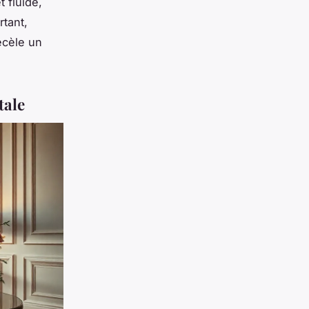
 fluide,
rtant,
ecèle un
tale