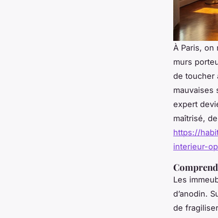
À Paris, on
murs porteu
de toucher 
mauvaises s
expert devi
maîtrisé, d
https://hab
interieur-o
Comprendre
Les immeubl
d’anodin. S
de fragilis