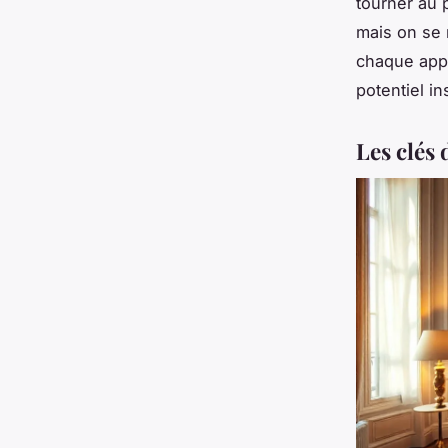
tourner au 
mais on se 
chaque app
potentiel i
Les clés 