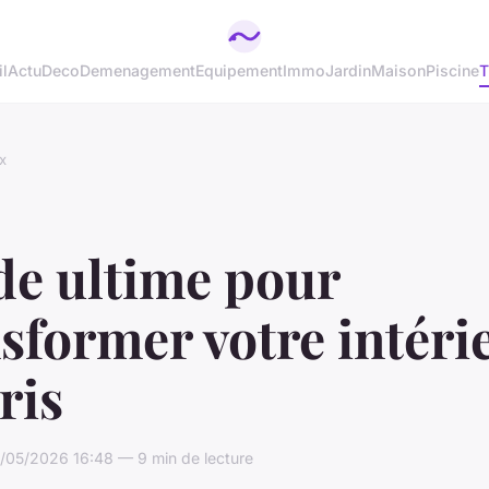
l
Actu
Deco
Demenagement
Equipement
Immo
Jardin
Maison
Piscine
T
x
de ultime pour
sformer votre intéri
ris
/05/2026 16:48 — 9 min de lecture