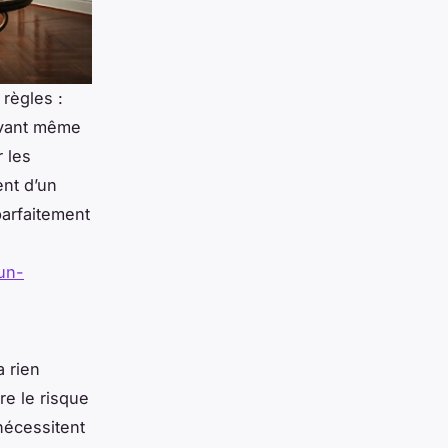
règles :
Avant même
 les
ent d’un
parfaitement
-un-
 rien
re le risque
nécessitent