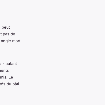
n peut
st pas de
 angle mort.
e - autant
ments
mis. Le
ités du bâti