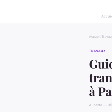
Accuei
Accueil
›
Travau
TRAVAUX
Gui
tran
à Pa
Auberte — 05