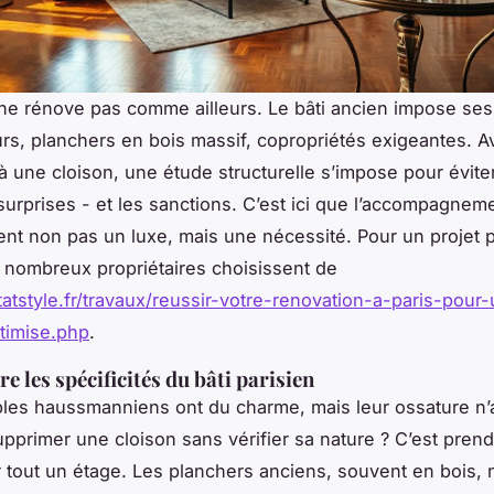
 ne rénove pas comme ailleurs. Le bâti ancien impose ses 
rs, planchers en bois massif, copropriétés exigeantes. 
à une cloison, une étude structurelle s’impose pour éviter
urprises - et les sanctions. C’est ici que l’accompagnem
ent non pas un luxe, mais une nécessité. Pour un projet 
e nombreux propriétaires choisissent de
itatstyle.fr/travaux/reussir-votre-renovation-a-paris-pour
ptimise.php
.
 les spécificités du bâti parisien
es haussmanniens ont du charme, mais leur ossature n’a
upprimer une cloison sans vérifier sa nature ? C’est prend
er tout un étage. Les planchers anciens, souvent en bois, 